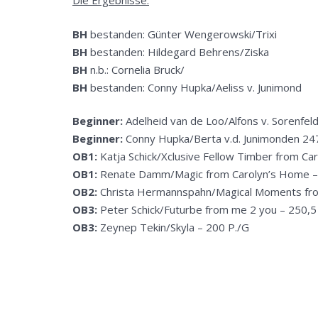
Die Ergebnisse:
BH
bestanden: Günter Wengerowski/Trixi
BH
bestanden: Hildegard Behrens/Ziska
BH
n.b.: Cornelia Bruck/
BH
bestanden: Conny Hupka/Aeliss v. Junimond
Beginner:
Adelheid van de Loo/Alfons v. Sorenfel
Beginner:
Conny Hupka/Berta v.d. Junimonden 24
OB1:
Katja Schick/Xclusive Fellow Timber from Ca
OB1:
Renate Damm/Magic from Carolyn’s Home – 
OB2:
Christa Hermannspahn/Magical Moments fro
OB3:
Peter Schick/Futurbe from me 2 you – 250,5
OB3:
Zeynep Tekin/Skyla – 200 P./G