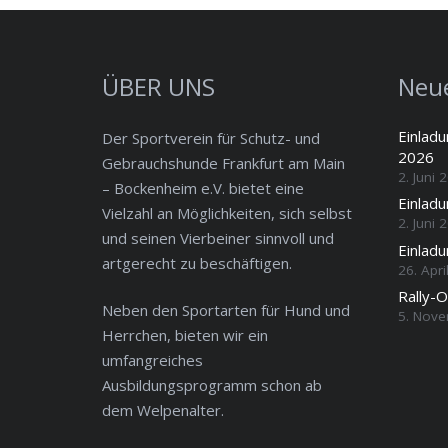
ÜBER UNS
Neue
Einlad
Der Sportverein für Schutz- und
2026
Gebrauchshunde Frankfurt am Main
2. Juni 
– Bockenheim e.V. bietet eine
Einlad
Vielzahl an Möglichkeiten, sich selbst
2. Juni 
und seinen Vierbeiner sinnvoll und
Einladu
artgerecht zu beschäftigen.
26. Apri
Rally-
Neben den Sportarten für Hund und
5. Nov
Herrchen, bieten wir ein
umfangreiches
Ausbildungsprogramm schon ab
dem Welpenalter.