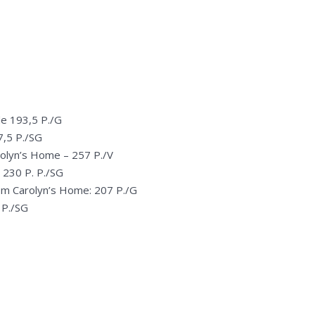
de 193,5 P./G
7,5 P./SG
rolyn’s Home – 257 P./V
230 P. P./SG
m Carolyn’s Home: 207 P./G
 P./SG