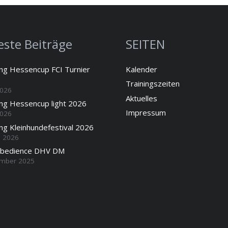
ste Beiträge
SEITEN
ung Hessencup FCI Turnier
Kalender
Trainingszeiten
2026
Aktuelles
ung Hessencup light 2026
Impressum
2026
ng Kleinhundefestival 2026
l 2026
Obedience DHV DM
ember 2025