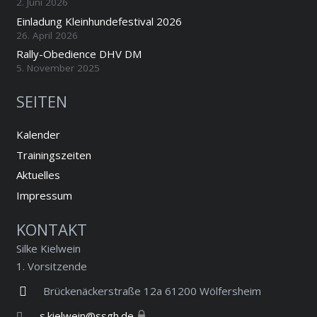
2. Juni 2026
Einladung Kleinhundefestival 2026
26. April 2026
Rally-Obedience DHV DM
5. November 2025
SEITEN
Kalender
Trainingszeiten
Aktuelles
Impressum
KONTAKT
Silke Kielwein
1. Vorsitzende
Brückenäckerstraße 12a 61200 Wölfersheim
s.kielwein@ssgh.de