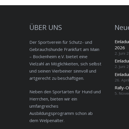
ÜBER UNS
Neue
Einlad
Der Sportverein für Schutz- und
2026
Gebrauchshunde Frankfurt am Main
2. Juni 
– Bockenheim e.V. bietet eine
Einlad
Vielzahl an Möglichkeiten, sich selbst
2. Juni 
und seinen Vierbeiner sinnvoll und
Einladu
artgerecht zu beschäftigen.
26. Apri
Rally-
Neben den Sportarten für Hund und
5. Nov
Herrchen, bieten wir ein
umfangreiches
Ausbildungsprogramm schon ab
dem Welpenalter.