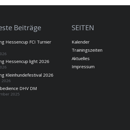
ste Beiträge
SEITEN
ung Hessencup FCI Turnier
Kalender
Trainingszeiten
2026
Aktuelles
ung Hessencup light 2026
Impressum
2026
ng Kleinhundefestival 2026
l 2026
Obedience DHV DM
ember 2025