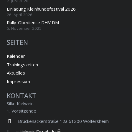
2. Juni 2026
Einladung Kleinhundefestival 2026
26. April 2026
Rally-Obedience DHV DM
5. November 2025
SEITEN
Kalender
Trainingszeiten
Aktuelles
Impressum
KONTAKT
Silke Kielwein
1. Vorsitzende
Brückenäckerstraße 12a 61200 Wölfersheim
s.kielwein@ssgh.de